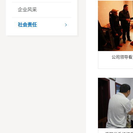
企业风采
社会责任

公司领导看