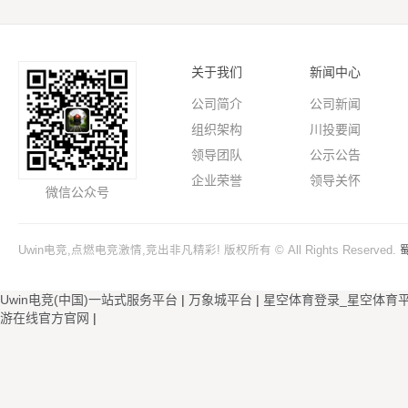
关于我们
新闻中心
公司简介
公司新闻
组织架构
川投要闻
领导团队
公示公告
企业荣誉
领导关怀
微信公众号
Uwin电竞,点燃电竞激情,竞出非凡精彩! 版权所有 © All Rights Reserved.
蜀
Uwin电竞(中国)一站式服务平台
|
万象城平台
|
星空体育登录_星空体育
游在线官方官网
|