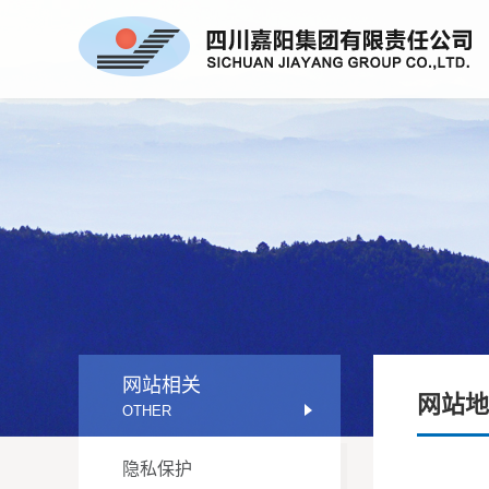
网站相关
网站地
OTHER
隐私保护