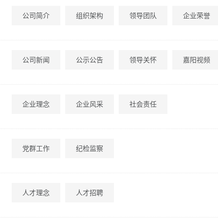
公司简介
组织架构
领导团队
企业荣誉
公司新闻
公示公告
领导关怀
嘉阳视频
企业理念
企业风采
社会责任
党群工作
纪检监察
人才理念
人才招聘