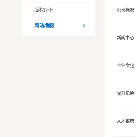
版权所有
公司概况
网站地图

新闻中心
企业文化
党群纪检
人才招聘