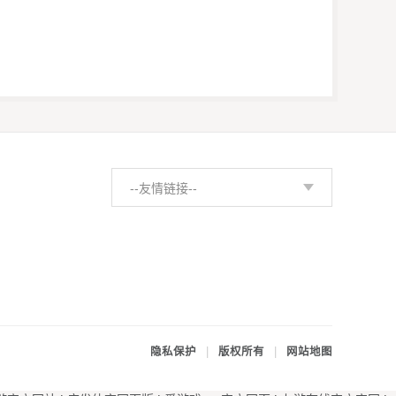
--友情链接--
隐私保护
|
版权所有
|
网站地图