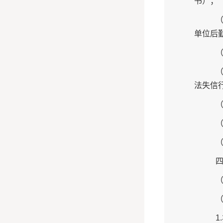
书）；
单位后
法失信行
1