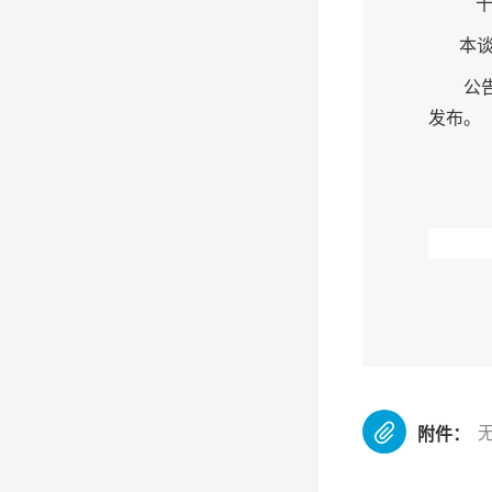
本谈判
公告同
发布。

附件：