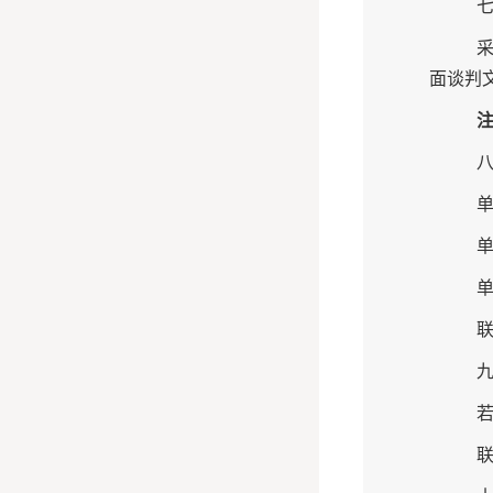
面
谈判
联
联