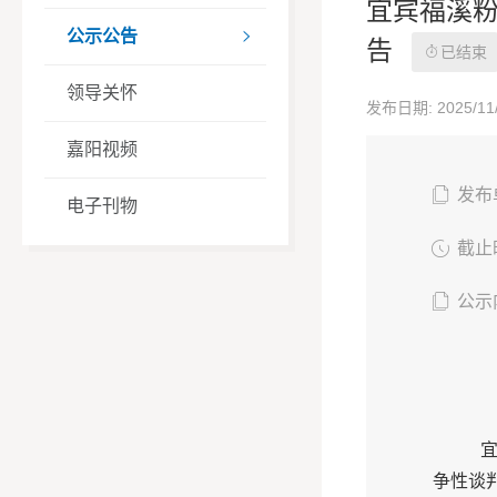
宜宾福溪
公示公告

告

已结束
领导关怀
发布日期: 2025/
嘉阳视频

发布
电子刊物

截止

公示
争性谈