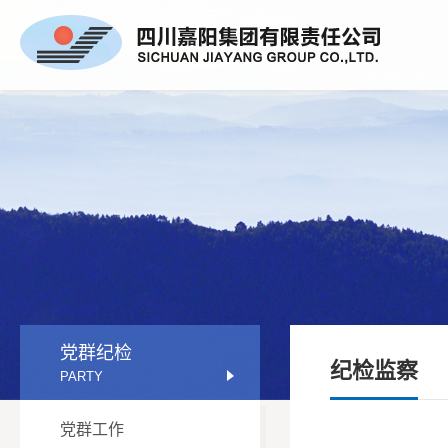
党群纪检
纪检监察
PARTY
党群工作