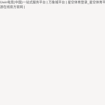
Uwin电竞(中国)一站式服务平台
|
万象城平台
|
星空体育登录_星空体育
游在线官方官网
|