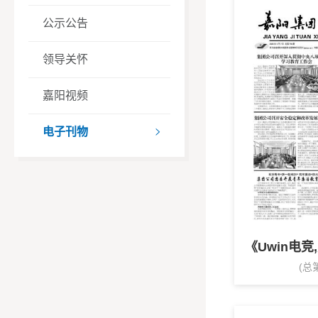
公示公告
领导关怀
嘉阳视频
电子刊物

(总