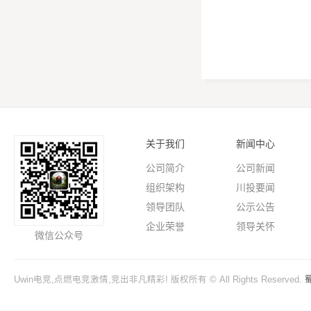
关于我们
新闻中心
公司简介
公司新闻
组织架构
川投要闻
领导团队
公示公告
企业荣誉
领导关怀
微信公众号
Uwin电竞,点燃电竞激情,竞出非凡精彩! 版权所有 © All Rights Reserved.
蜀