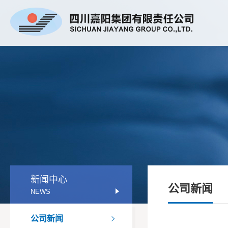
新闻中心
公司新闻
NEWS
公司新闻
