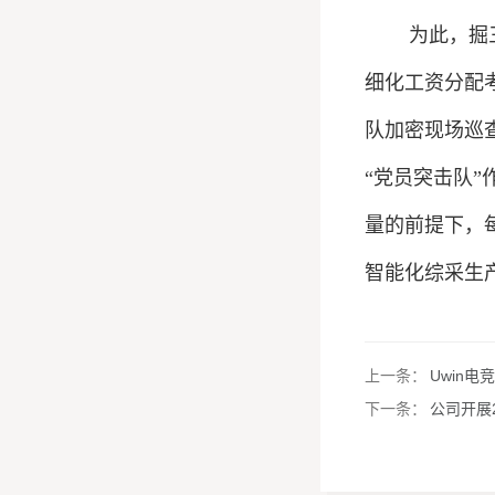
为
此
，掘
细化工资分配
队加密现场巡
“党员突击队
量的前提下，
智能化综采
生
上一条：
Uwin
下一条：
公司开展